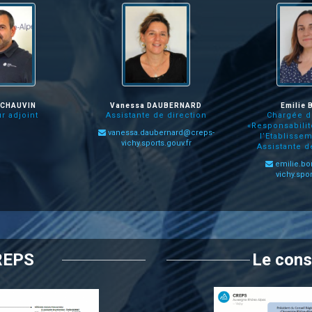
 CHAUVIN
Vanessa DAUBERNARD
Emilie
r adjoint
Assistante de direction
Chargée d
«Responsabilit
vanessa.daubernard@creps-
l’Etablissem
vichy.sports.gouv.fr
Assistante d
emilie.bo
vichy.spor
REPS
Le cons