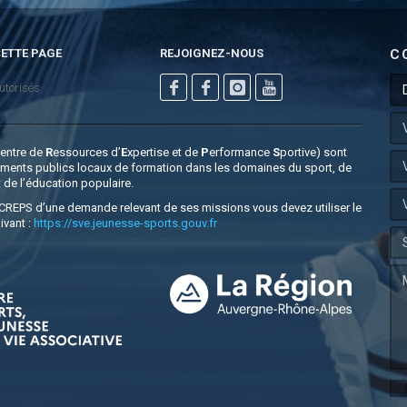
ETTE PAGE
REJOIGNEZ-NOUS
C
utorisés
C
entre de
R
essources d’
E
xpertise et de
P
erformance
S
portive) sont
ements publics locaux de formation dans les domaines du sport, de
t de l’éducation populaire.
e CREPS d’une demande relevant de ses missions vous devez utiliser le
ivant :
https://sve.jeunesse-sports.gouv.fr