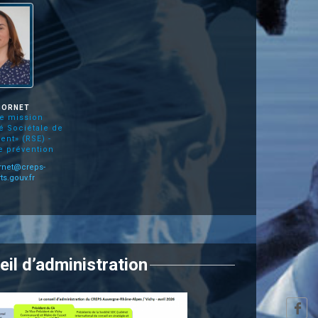
 BORNET
e mission
é Sociétale de
ent» (RSE) -
e prévention
rnet@creps-
ts.gouv.fr
eil d’administration