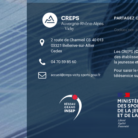
PARTAGEZ C
Cookies non a
2 route de Charmeil CS 40 013
03321 Bellerive-sur-Allier
Cedex
Les CREPS (
des établiss
04 70 59 85 60
la jeunesse e
Pour saisir l
accueil
creps-vichy.sports.gouv.fr
téléservice su