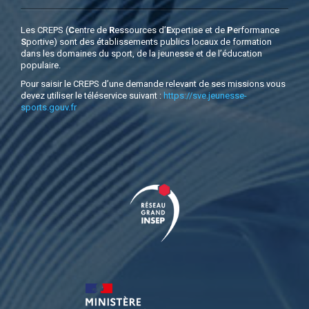
Les CREPS (
C
entre de
R
essources d’
E
xpertise et de
P
erformance
S
portive) sont des établissements publics locaux de formation
dans les domaines du sport, de la jeunesse et de l’éducation
populaire.
Pour saisir le CREPS d’une demande relevant de ses missions vous
devez utiliser le téléservice suivant :
https://sve.jeunesse-
sports.gouv.fr