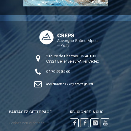
2 route de Charmeil CS 40 013
03321 Bellerive-sur-Allier Cedex
04 70 59 85 60
accueil
creps-vichy.sports.gouv.fr
PARTAGEZ CETTE PAGE
REJOIGNEZ-NOUS
Cookies non autorisés