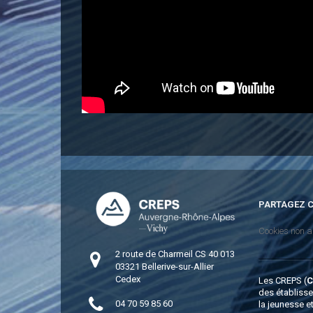
PARTAGEZ C
Cookies non a
2 route de Charmeil CS 40 013
03321 Bellerive-sur-Allier
Cedex
Les CREPS (
des établiss
04 70 59 85 60
la jeunesse e