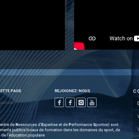
ETTE PAGE
REJOIGNEZ-NOUS
C
utorisés
C
entre de
R
essources d’
E
xpertise et de
P
erformance
S
portive) sont
ements publics locaux de formation dans les domaines du sport, de
t de l’éducation populaire.