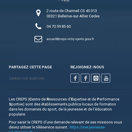
2 route de Charmeil CS 40 013
03321 Bellerive-sur-Allier Cedex
04 70 59 85 60
accueil
creps-vichy.sports.gouv.fr
PARTAGEZ CETTE PAGE
REJOIGNEZ-NOUS
Cookies non autorisés
Les CREPS (
C
entre de
R
essources d’
E
xpertise et de
P
erformance
S
portive) sont des établissements publics locaux de formation
dans les domaines du sport, de la jeunesse et de l’éducation
populaire.
Pour saisir le CREPS d’une demande relevant de ses missions vous
devez utiliser le téléservice suivant :
https://sve.jeunesse-