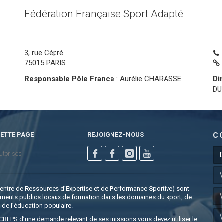
Fédération Française Sport Adapté
3, rue Cépré
75015 PARIS
Responsable Pôle France
: Aurélie CHARASSE
Di
D
ETTE PAGE
REJOIGNEZ-NOUS
C
utorisés
C
entre de
R
essources d’
E
xpertise et de
P
erformance
S
portive) sont
ements publics locaux de formation dans les domaines du sport, de
t de l’éducation populaire.
e CREPS d’une demande relevant de ses missions vous devez utiliser le