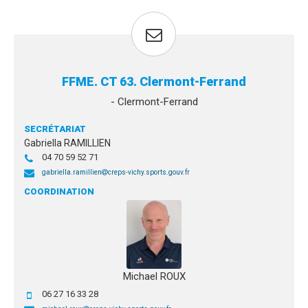
FFME. CT 63. Clermont-Ferrand
- Clermont-Ferrand
SECRÉTARIAT
Gabriella RAMILLIEN
04 70 59 52 71
gabriella.ramillien
creps-vichy.sports.gouv.fr
COORDINATION
Michael ROUX
06 27 16 33 28